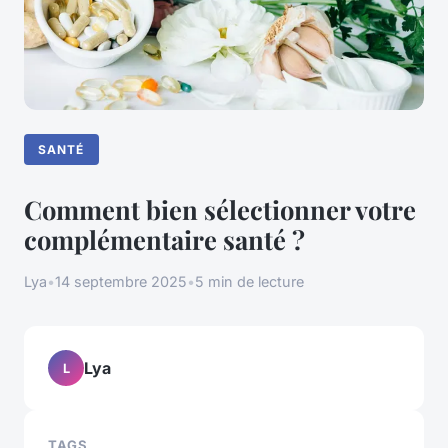
SANTÉ
Comment bien sélectionner votre
complémentaire santé ?
Lya
•
14 septembre 2025
•
5 min de lecture
Lya
L
TAGS