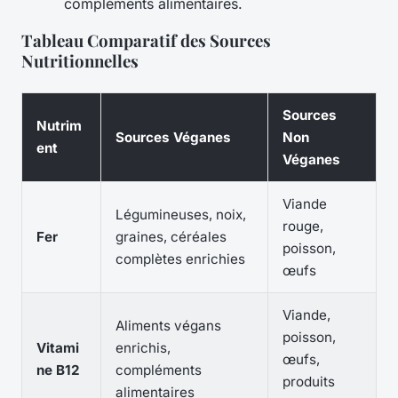
compléments alimentaires.
Tableau Comparatif des Sources
Nutritionnelles
Sources
Nutrim
Sources Véganes
Non
ent
Véganes
Viande
Légumineuses, noix,
rouge,
Fer
graines, céréales
poisson,
complètes enrichies
œufs
Viande,
Aliments végans
poisson,
Vitami
enrichis,
œufs,
ne B12
compléments
produits
alimentaires